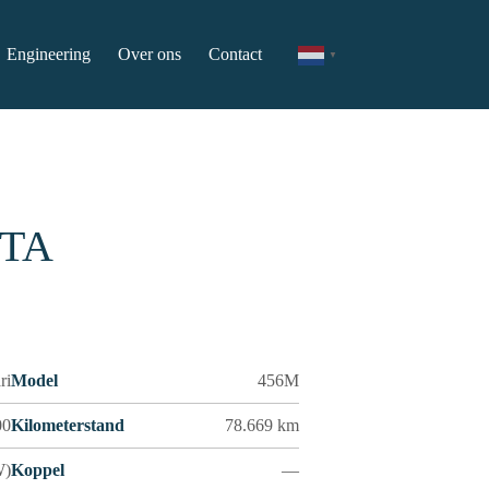
Engineering
Over ons
Contact
▼
GTA
ri
Model
456M
00
Kilometerstand
78.669 km
W)
Koppel
—