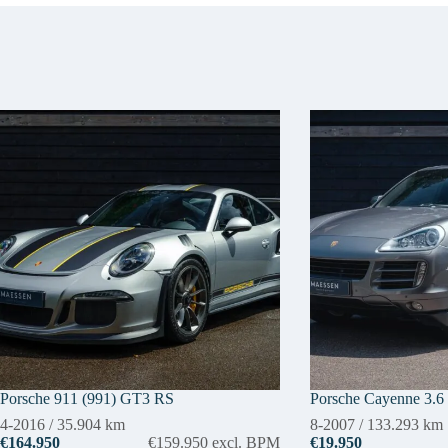
Porsche 911 (991) GT3 RS
Porsche Cayenne 3.6
4-2016
/
35.904 km
8-2007
/
133.293 km
€164.950
€159.950
excl. BPM
€19.950