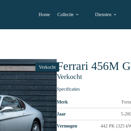
Home
Collectie
Diensten
Ferrari 456M 
Verkocht
Verkocht
Specificaties
Merk
Ferra
Jaar
5-20
Vermogen
442 PK (325 k