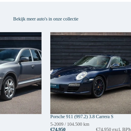
Bekijk meer auto's in onze collectie
Porsche 911 (997.2) 3.8 Carrera S
5-2009
/
104.500 km
€74.950
€74.950
excl. BP