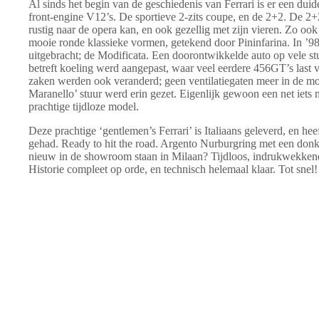
Al sinds het begin van de geschiedenis van Ferrari is er een duide
front-engine V12’s. De sportieve 2-zits coupe, en de 2+2. De 2
rustig naar de opera kan, en ook gezellig met zijn vieren. Zo oo
mooie ronde klassieke vormen, getekend door Pininfarina. In ’98
uitgebracht; de Modificata. Een doorontwikkelde auto op vele st
betreft koeling werd aangepast, waar veel eerdere 456GT’s last 
zaken werden ook veranderd; geen ventilatiegaten meer in de mo
Maranello’ stuur werd erin gezet. Eigenlijk gewoon een net iets 
prachtige tijdloze model.
Deze prachtige ‘gentlemen’s Ferrari’ is Italiaans geleverd, en hee
gehad. Ready to hit the road. Argento Nurburgring met een donke
nieuw in de showroom staan in Milaan? Tijdloos, indrukwekkend
Historie compleet op orde, en technisch helemaal klaar. Tot snel!