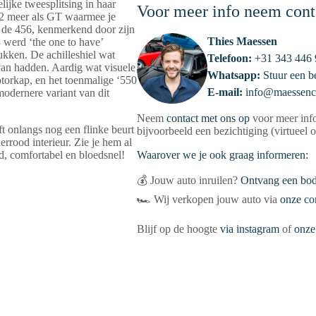
lijke tweesplitsing in haar
Voor meer info neem cont
+2 meer als GT waarmee je
k de 456, kenmerkend door zijn
Thies Maessen
 werd ‘the one to have’
ukken. De achilleshiel wat
Telefoon:
+31 343 446
van hadden. Aardig wat visuele
Whatsapp:
Stuur een b
torkap, en het toenmalige ‘550
E-mail:
info@maessenc
modernere variant van dit
Neem
contact met ons op
voor meer info
ft onlangs nog een flinke beurt
bijvoorbeeld een bezichtiging (virtueel o
rrood interieur. Zie je hem al
, comfortabel en bloedsnel!
Waarover we je ook graag informeren:
💰 Jouw auto inruilen?
Ontvang een bod
🏎 Wij verkopen jouw auto via
onze co
Blijf op de hoogte
via instagram
of
onze