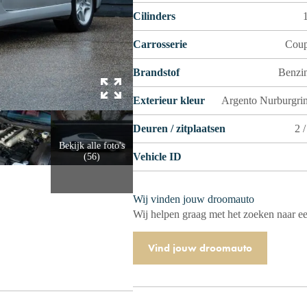
Cilinders
Carrosserie
Cou
Brandstof
Benzi
Exterieur kleur
Argento Nurburgri
Deuren / zitplaatsen
2 /
Bekijk alle foto's
Vehicle ID
(56)
Wij vinden jouw droomauto
Wij helpen graag met het zoeken naar ee
Vind jouw droomauto