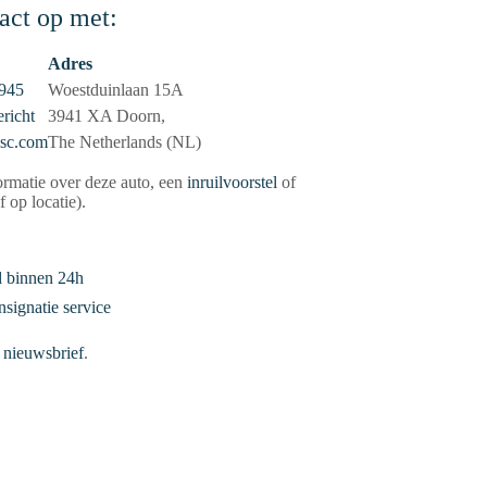
act op met:
Adres
 945
Woestduinlaan 15A
ericht
3941 XA Doorn,
sc.com
The Netherlands (NL)
rmatie over deze auto, een
inruilvoorstel
of
f op locatie).
 binnen 24h
nsignatie service
 nieuwsbrief
.