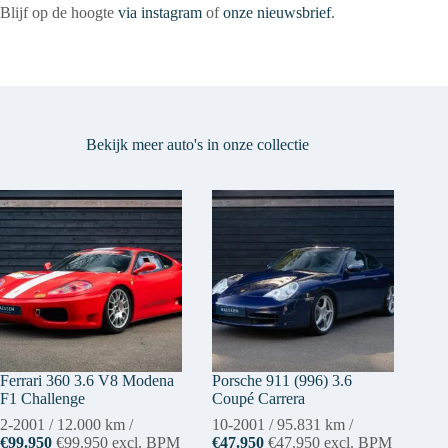
Blijf op de hoogte
via instagram
of
onze nieuwsbrief
.
Bekijk meer auto's in onze collectie
Ferrari 360 3.6 V8 Modena
Porsche 911 (996) 3.6
F1 Challenge
Coupé Carrera
2-2001
/
12.000 km
/
10-2001
/
95.831 km
/
€99.950
€99.950
excl. BPM
€47.950
€47.950
excl. BPM