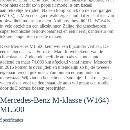
voor niets dat dit zo’n populair model is om fiscaal
aantrekkelijk te rijden. Na een hoop kritiek op de voorganger
(W163), is Mercedes goed wakkergeschud dat ze echt iets van
topkwaliteit moesten maken. And boy they did! De W164 is
in vele opzichten een alleskunner. Zalige rijeigenschappen,
super technische betrouwbaarheid en een heerlijk interieur om
lekkere lange ritten mee te maken.
Deze Mercedes ML500 kent wel een bijzonder verhaal. De
eerste eigenaar was Forrester Mars Jr. welbekend van de
chocolaatjes. Zodoende heeft de auto als vakantie auto
gediend en maar 74.000 km afgelegd vanaf nieuw. Meneer is
in 2016 komen te overlijden en uiteindelijk zo bij de tweede
eigenaar terecht gekomen. Van binnen en van buiten in
nieuwstaat. Wij vinden het echt een ’snoepje’. Laat ons graag
weten als je voor de deur staat, de auto wil graag een rondje
door de Doornse bossen proefrijden.
Mercedes-Benz M-klasse (W164)
ML500
Specificaties