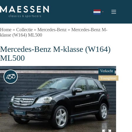
Ga
naar
de
▼
inhoud
Home
»
Collectie
»
Mercedes-Benz
»
Mercedes-Benz M-
klasse (W164) ML500
Mercedes-Benz M-klasse (W164)
ML500
Verkocht
Youngtimer