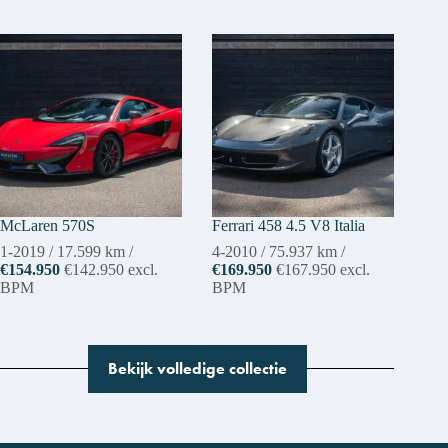
McLaren 570S
Ferrari 458 4.5 V8 Italia
1-2019
/
17.599 km
/
4-2010
/
75.937 km
/
€154.950
€142.950
excl.
€169.950
€167.950
excl.
BPM
BPM
Bekijk volledige collectie