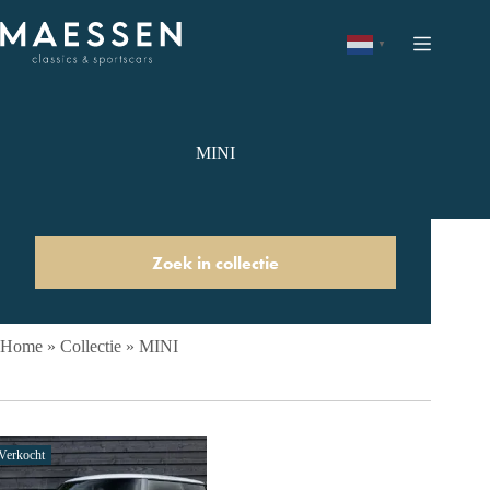
Ga
naar
de
▼
inhoud
MINI
Zoek in collectie
Home
»
Collectie
»
MINI
Verkocht