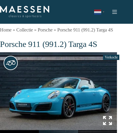
Ga
naar
de
▼
inhoud
Home
»
Collectie
»
Porsche
»
Porsche 911 (991.2) Targa 4S
Porsche 911 (991.2) Targa 4S
Verkocht