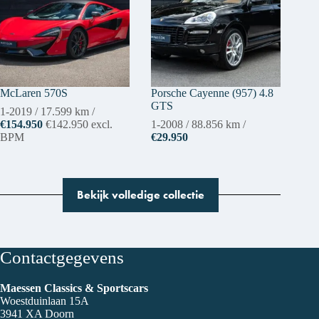
McLaren 570S
Porsche Cayenne (957) 4.8
GTS
1-2019
/
17.599 km
/
€154.950
€142.950
excl.
1-2008
/
88.856 km
/
BPM
€29.950
Bekijk volledige collectie
Contactgegevens
Maessen Classics & Sportscars
Woestduinlaan 15A
3941 XA Doorn